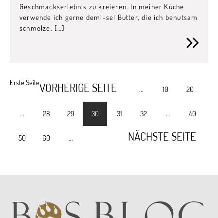
Geschmackserlebnis zu kreieren. In meiner Küche
verwende ich gerne demi-sel Butter, die ich behutsam
schmelze, […]
Erste Seite
VORHERIGE SEITE
...
10
20
...
28
29
30
31
32
...
40
NÄCHSTE SEITE
50
60
...