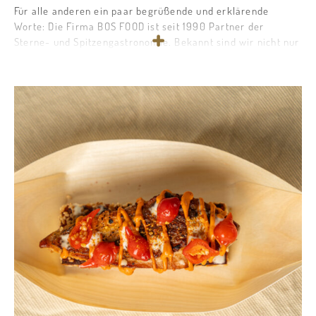
Für alle anderen ein paar begrüßende und erklärende
Worte: Die Firma BOS FOOD ist seit 1990 Partner der
Sterne- und Spitzengastronomie. Bekannt sind wir nicht nur
bei den Großen der Szene, sondern auch beim begnadeten
Hobbykoch und Hardcore-Foodie. Trüffel, Kaviar,
Champagner, Hummer und alles, was das Leben noch ein
Quäntchen schöner macht, ist unser Spezialgebiet. Um
unsere Klassiker hat sich allerdings mittlerweile ein dichtes
Netz von erlesenen Köstlichkeiten gesponnen. Und ja; Die
wunderbare Welt der Kulinarik mag dir hier und da wie ein
Dschungel vorkommen, aber mach dir keine Sorgen. Wir
sind immer dicht hinter dir.
Begleite uns auf der spannenden Reise der wunderbarsten
Lebensmittel der Welt, triff Winzer und Produzenten, lass
dich von ausgewählten Rezepten inspirieren oder stöber
einfach nach Lust und Laune. Um es frei nach Mick Jaggers
Worten zu sagen:
It’s only Rock ’n Roll, but we like it…