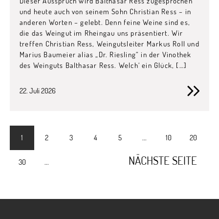
Dieser Ausspruch wird Balthasar Ress zugesprochen
und heute auch von seinem Sohn Christian Ress – in
anderen Worten – gelebt. Denn feine Weine sind es,
die das Weingut im Rheingau uns präsentiert. Wir
treffen Christian Ress, Weingutsleiter Markus Roll und
Marius Baumeier alias „Dr. Riesling“ in der Vinothek
des Weinguts Balthasar Ress. Welch‘ ein Glück, […]
22. Juli 2026
1
2
3
4
5
...
10
20
NÄCHSTE SEITE
30
...