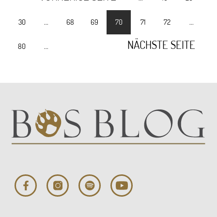
30
...
68
69
70
71
72
...
NÄCHSTE SEITE
80
...