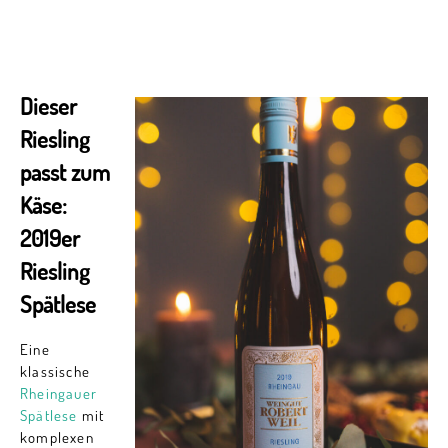
Dieser
Riesling
passt zum
Käse:
2019er
Riesling
Spätlese
Eine
klassische
Rheingauer
Spätlese
mit
komplexen