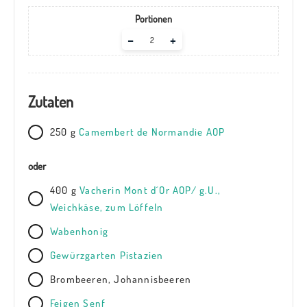
Portionen
Adjust
–
+
servings
Zutaten
250 g
C
amembert de Normandie AOP
oder
400 g
V
acherin Mont d´Or AOP/ g.U.,
Weichkäse, zum Löffeln
Wabenhonig
Gewürzgarten Pistazien
Brombeeren, Johannisbeeren
Feigen
Senf