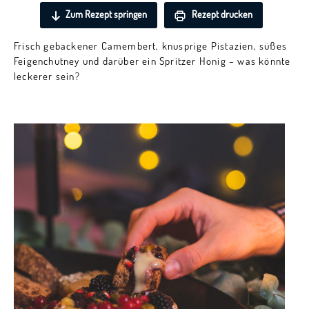
Zum Rezept springen
Rezept drucken
Frisch gebackener Camembert, knusprige Pistazien, süßes
Feigenchutney und darüber ein Spritzer Honig – was könnte
leckerer sein?