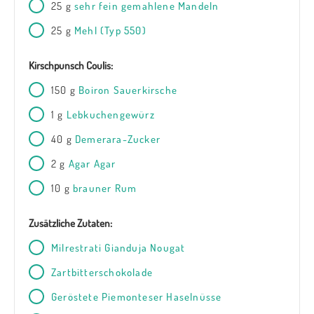
25
g
sehr fein gemahlene Mandeln
25
g
Mehl (Typ 550)
Kirschpunsch Coulis:
150
g
Boiron Sauerkirsche
1
g
Lebkuchengewürz
40
g
Demerara-Zucker
2
g
Agar Agar
10
g
brauner Rum
Zusätzliche Zutaten:
Milrestrati Gianduja Nougat
Zartbitterschokolade
Geröstete Piemonteser Haselnüsse