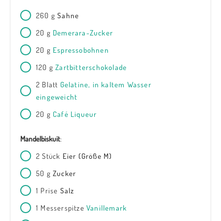
260
g
Sahne
20
g
Demerara-Zucker
20
g
Espressobohnen
120
g
Zartbitterschokolade
2
Blatt
Gelatine, in kaltem Wasser
eingeweicht
20
g
Café Liqueur
Mandelbiskuit
:
2
Stück
Eier (Größe M)
50
g
Zucker
1
Prise
Salz
1
Messerspitze
Vanillemark