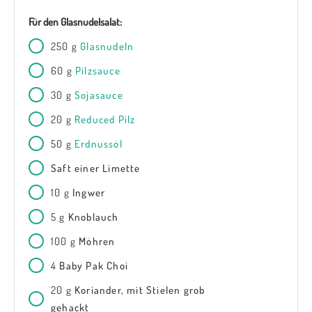
Für den Glasnudelsalat:
250
g
Glasnudeln
60
g
Pilzsauce
30
g
Sojasauce
20
g
Reduced Pilz
50
g
Erdnussöl
Saft einer Limette
10
g
Ingwer
5
g
Knoblauch
100
g
Möhren
4
Baby Pak Choi
20
g
Koriander, mit Stielen grob
gehackt