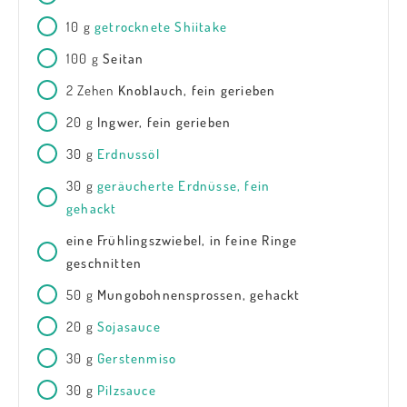
10
g
getrocknete Shiitake
100
g
Seitan
2
Zehen
Knoblauch, fein gerieben
20
g
Ingwer, fein gerieben
30
g
Erdnussöl
30
g
geräucherte Erdnüsse, fein
gehackt
eine Frühlingszwiebel, in feine Ringe
geschnitten
50
g
Mungobohnensprossen, gehackt
20
g
Sojasauce
30
g
Gerstenmiso
30
g
Pilzsauce