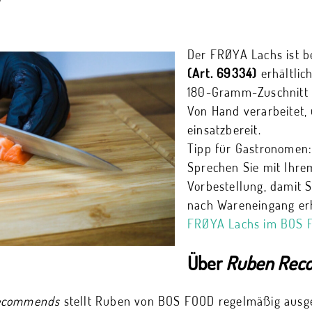
Der FRØYA Lachs ist 
(Art. 69334)
erhältlich
180-Gramm-Zuschnitt i
Von Hand verarbeitet, 
einsatzbereit.
Tipp für Gastronomen
Sprechen Sie mit Ihre
Vorbestellung, damit S
nach Wareneingang er
FRØYA Lachs im BOS 
Über
Ruben Rec
ecommends
stellt Ruben von BOS FOOD regelmäßig ausg