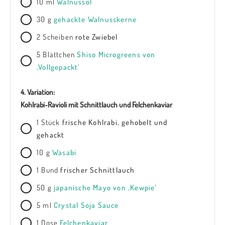
10
ml
Walnussöl
30
g
gehackte Walnusskerne
2
Scheiben
rote Zwiebel
5
Blättchen
Shiso Microgreens von
‚Vollgepackt‘
4. Variation:
Kohlrabi-Ravioli mit Schnittlauch und Felchenkaviar
1
Stück
frische Kohlrabi, gehobelt und
gehackt
10
g
Wasabi
1
Bund
frischer Schnittlauch
50
g
japanische Mayo von ‚Kewpie‘
5
ml
Crystal Soja Sauce
1
Dose
Felchenkaviar