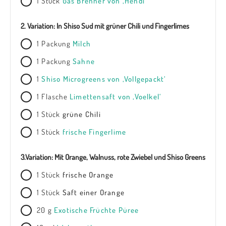
1
Stück
Gas Brenner von ‚Hendi‘
2. Variation: In Shiso Sud mit grüner Chili und Fingerlimes
1
Packung
Milch
1
Packung
Sahne
1
Shiso Microgreens von ‚Vollgepackt‘
1
Flasche
Limettensaft von ‚Voelkel‘
1
Stück
grüne Chili
1
Stück
frische Fingerlime
3.Variation: Mit Orange, Walnuss, rote Zwiebel und Shiso Greens
1
Stück
frische Orange
1
Stück
Saft einer Orange
20
g
Exotische Früchte Püree