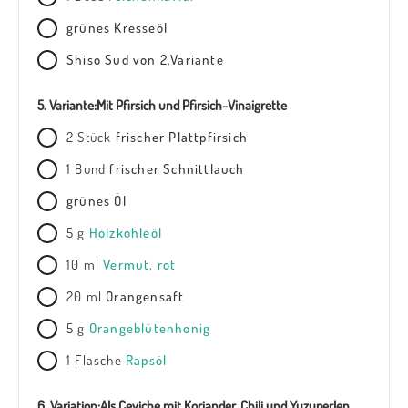
grünes Kresseöl
Shiso Sud von 2.Variante
5. Variante:
Mit Pfirsich und Pfirsich-Vinaigrette
2
Stück
frischer Plattpfirsich
1
Bund
frischer Schnittlauch
grünes Öl
5
g
Holzkohleöl
10
ml
Vermut, rot
20
ml
Orangensaft
5
g
Orangeblütenhonig
1
Flasche
Rapsöl
6. Variation:
Als Ceviche mit Koriander, Chili und Yuzuperlen