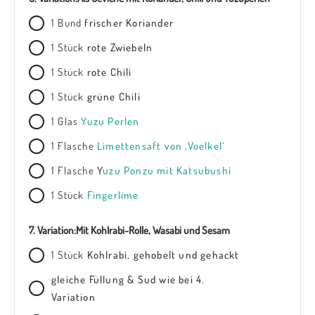
1
Bund
frischer Koriander
1
Stück
rote Zwiebeln
1
Stück
rote Chili
1
Stück
grüne Chili
1
Glas
Yuzu Perlen
1
Flasche
Limettensaft von ‚Voelkel‘
1
Flasche
Y
uzu Ponzu mit Katsubushi
1
Stück
Fingerlime
7. Variation:
Mit Kohlrabi-Rolle, Wasabi und Sesam
1
Stück
Kohlrabi, gehobelt und gehackt
gleiche Füllung & Sud wie bei 4.
Variation