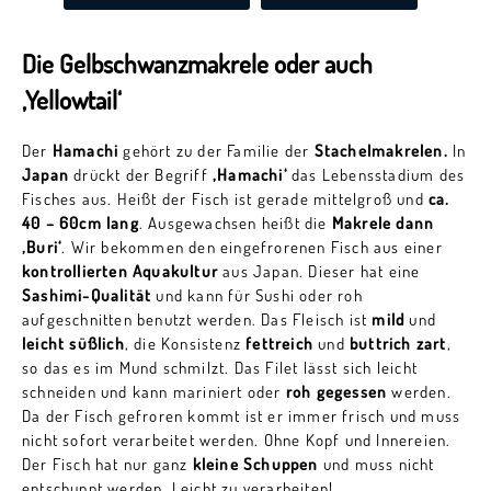
Die Gelbschwanzmakrele oder auch
‚Yellowtail‘
Der
Hamachi
gehört zu der Familie der
Stachelmakrelen.
In
Japan
drückt der Begriff
‚Hamachi‘
das Lebensstadium des
Fisches aus. Heißt der Fisch ist gerade mittelgroß und
ca.
40 – 60cm lang
. Ausgewachsen heißt die
Makrele dann
‚Buri‘
. Wir bekommen den eingefrorenen Fisch aus einer
kontrollierten Aquakultur
aus Japan. Dieser hat eine
Sashimi-Qualität
und kann für Sushi oder roh
aufgeschnitten benutzt werden. Das Fleisch ist
mild
und
leicht süßlich
, die Konsistenz
fettreich
und
buttrich zart
,
so das es im Mund schmilzt. Das Filet lässt sich leicht
schneiden und kann mariniert oder
roh gegessen
werden.
Da der Fisch gefroren kommt ist er immer frisch und muss
nicht sofort verarbeitet werden. Ohne Kopf und Innereien.
Der Fisch hat nur ganz
kleine Schuppen
und muss nicht
entschuppt werden. Leicht zu verarbeiten!