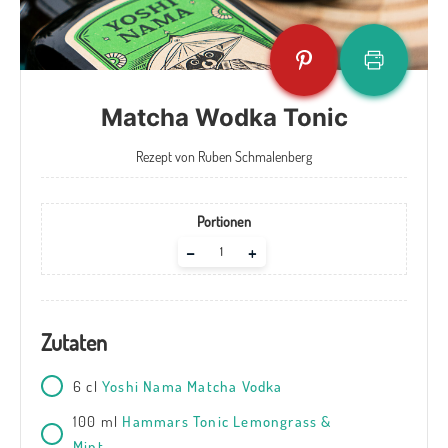
Matcha Wodka Tonic
Rezept von Ruben Schmalenberg
Portionen
Adjust
–
+
servings
Zutaten
6
cl
Yoshi Nama Matcha Vodka
100
ml
Hammars Tonic Lemongrass &
Mint