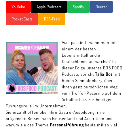
YouTube
Apple Podcasts
Spotify
Deezer
Pocket Casts
RSS-Feed
Was passiert, wenn man mit
einem der besten
Lebensmittelhändler
Deutschlands aufwächst? In
dieser Folge unseres BOS FOOD
Podcasts spricht
Talia Bos
mit
Ruben Schmalenberg über
ihren ganz persönlichen Weg
vom Trüffel-Pecorino auf dem
Schulbrot bis zur heutigen
Führungsrolle im Unternehmen.
Sie erzählt offen über ihre Gastro-Ausbildung, ihre
prägenden Reisen nach Neuseeland und Australien und
warum sie das Thema
Personalführung
heute mit so viel