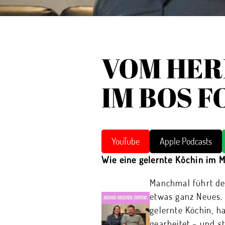
VOM HER
IM BOS 
YouTube
Apple Podcasts
Wie eine gelernte Köchin im M
Manchmal führt de
etwas ganz Neues.
gelernte Köchin, h
gearbeitet – und s