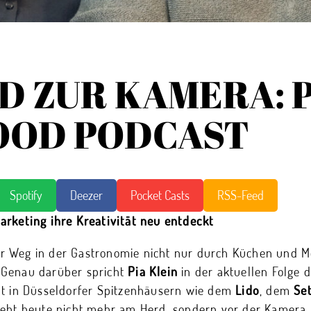
D ZUR KAMERA: P
FOOD PODCAST
Spotify
Deezer
Pocket Casts
RSS-Feed
arketing ihre Kreativität neu entdeckt
r Weg in der Gastronomie nicht nur durch Küchen und Me
 Genau darüber spricht
Pia Klein
in der aktuellen Folge 
at in Düsseldorfer Spitzenhäusern wie dem
Lido
, dem
Se
teht heute nicht mehr am Herd, sondern vor der Kamera.