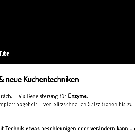
 & neue Küchentechniken
äch: Pia’s Begeisterung für
Enzyme
.
mplett abgeholt – von blitzschnellen Salzzitronen bis zu
it Technik etwas beschleunigen oder verändern kann 