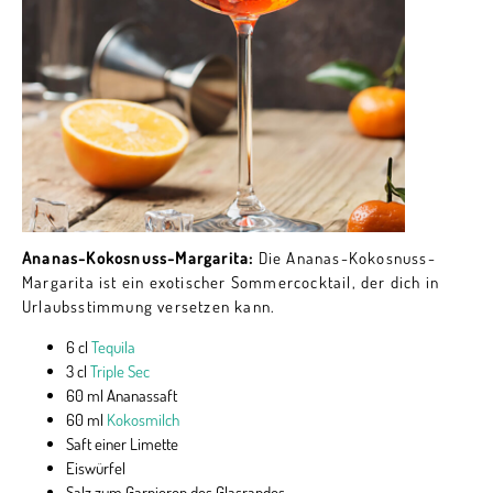
Ananas-Kokosnuss-Margarita:
Die Ananas-Kokosnuss-
Margarita ist ein exotischer Sommercocktail, der dich in
Urlaubsstimmung versetzen kann.
6 cl
Tequila
3 cl
Triple Sec
60 ml Ananassaft
60 ml
Kokosmilch
Saft einer Limette
Eiswürfel
Salz zum Garnieren des Glasrandes