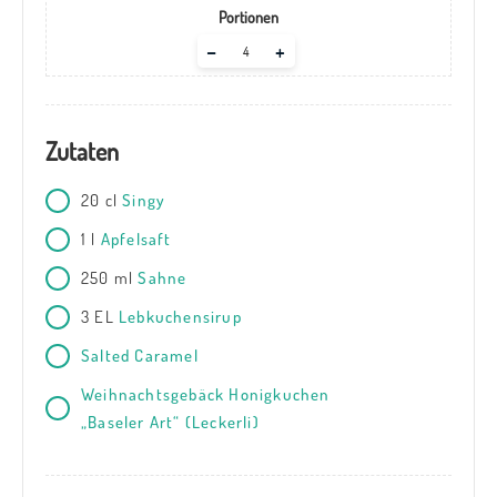
Portionen
Adjust
–
+
servings
Zutaten
20
cl
Singy
1
l
Apfelsaft
250
ml
Sahne
3
EL
Lebkuchensirup
Salted Caramel
Weihnachtsgebäck Honigkuchen
„Baseler Art“ (Leckerli)