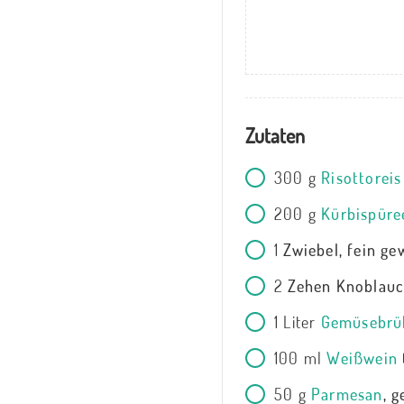
Zutaten
300
g
Risottoreis
200
g
Kürbispüre
1
Zwiebel, fein ge
2
Zehen Knoblauch
1
Liter
Gemüsebrü
100
ml
Weißwein
50
g
Parmesan
, 