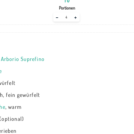
Portionen
Adjust
–
+
servings
 Arborio Suprefino
e
würfelt
, fein gewürfelt
he
, warm
(optional)
gerieben