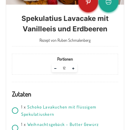
Spekulatius Lavacake mit
Vanilleeis und Erdbeeren
Rezept von Ruben Schmalenberg
Portionen
Adjust
–
+
servings
Zutaten
1
x
Schoko Lavakuchen mit flüssigem
Spekulatiuskern
1
x
Weihnachtsgebäck – Butter Gewürz