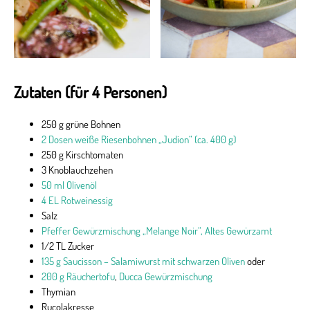
Zutaten (für 4 Personen)
250 g grüne Bohnen
2 Dosen weiße Riesenbohnen „Judion“ (ca. 400 g)
250 g Kirschtomaten
3 Knoblauchzehen
50 ml Olivenöl
4 EL Rotweinessig
Salz
Pfeffer Gewürzmischung „Melange Noir“, Altes Gewürzamt
1/2 TL Zucker
135 g Saucisson – Salamiwurst mit schwarzen Oliven
oder
200 g Räuchertofu
,
Ducca Gewürzmischung
Thymian
Rucolakresse