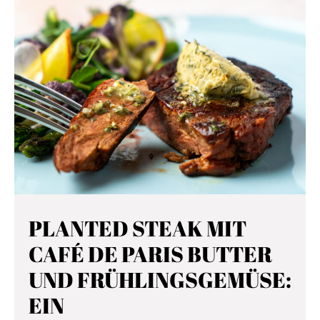
wunderbare Welt der Kulinarik mag dir hier und da wie ein
Dschungel vorkommen, aber mach dir keine Sorgen. Wir
sind immer dicht hinter dir.
Begleite uns auf der spannenden Reise der wunderbarsten
Lebensmittel der Welt, triff Winzer und Produzenten, lass
dich von ausgewählten Rezepten inspirieren oder stöber
einfach nach Lust und Laune. Um es frei nach Mick Jaggers
Worten zu sagen:
It’s only Rock ’n Roll, but we like it…
PLANTED STEAK MIT
CAFÉ DE PARIS BUTTER
UND FRÜHLINGSGEMÜSE:
EIN