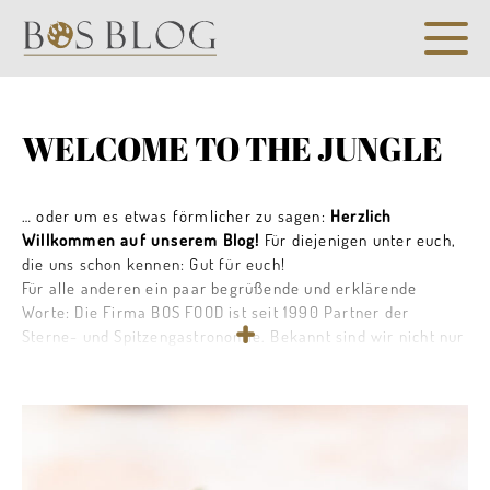
WELCOME TO THE JUNGLE
… oder um es etwas förmlicher zu sagen:
Herzlich
Willkommen auf unserem Blog!
Für diejenigen unter euch,
die uns schon kennen: Gut für euch!
Für alle anderen ein paar begrüßende und erklärende
Worte: Die Firma BOS FOOD ist seit 1990 Partner der
Sterne- und Spitzengastronomie. Bekannt sind wir nicht nur
bei den Großen der Szene, sondern auch beim begnadeten
Hobbykoch und Hardcore-Foodie. Trüffel, Kaviar,
Champagner, Hummer und alles, was das Leben noch ein
Quäntchen schöner macht, ist unser Spezialgebiet. Um
unsere Klassiker hat sich allerdings mittlerweile ein dichtes
Netz von erlesenen Köstlichkeiten gesponnen. Und ja; Die