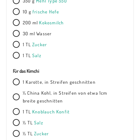
350 g
Mehl Type 550
10 g
frische Hefe
200 ml
Kokosmilch
30 ml Wasser
1 TL
Zucker
1 TL
Salz
Für das Kimchi
1 Karotte, in Streifen geschnitten
¼ China Kohl, in Streifen von etwa 1cm
breite geschnitten
1 TL
Knoblauch Konfit
½ TL
Salz
½ TL
Zucker